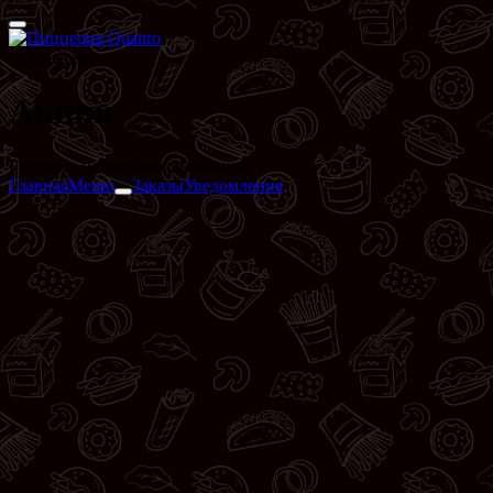
Куйбышев
Акции
Ресторан не опубликовал акции
Главная
Меню
Заказы
Уведомления