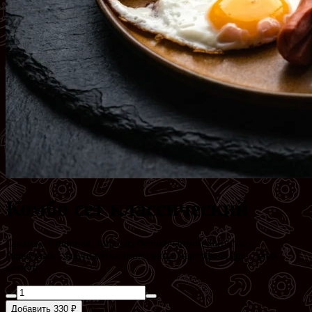
Комбо сет классический
Сосиска отварная, салат из белокочанной капусты с
морковью, глазунья из одного яйца, картофель фри, хлеб,
кетчуп
Добавить 330 ₽