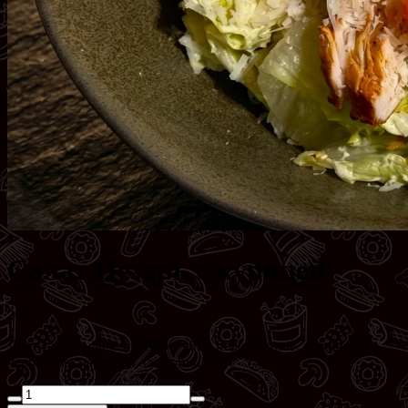
Салат Цезарь с курицей
260 г
Лист салата, филе куриное, яйцо перепелиное, помидоры
черри, сыр пармезан, сухарики, соус